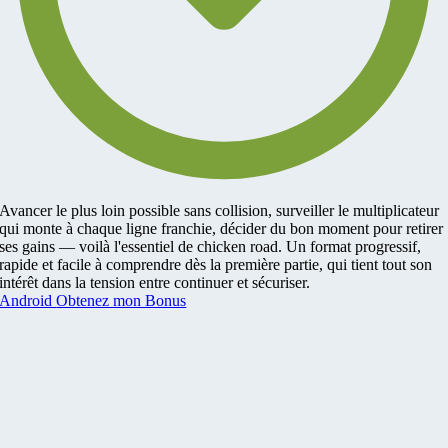
Avancer le plus loin possible sans collision, surveiller le multiplicateur
qui monte à chaque ligne franchie, décider du bon moment pour retirer
ses gains — voilà l'essentiel de chicken road. Un format progressif,
rapide et facile à comprendre dès la première partie, qui tient tout son
intérêt dans la tension entre continuer et sécuriser.
Android
Obtenez mon Bonus